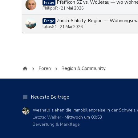
Pfäffikon SZ vs. Wollerau — wo wohn
Frage
PhilippR
21 Mai 2026
Zürich-Sihlcity-Region — Wohnungsm
Frage
lukas81
21 Mai 2026
Foren
Region & Community
Neueste Beiträge
Weshalb ziehen die Immobilienpreise in der Schweiz 
Letzte: Walker
Mittwoch um 09:53
Bewertung & Marktlage