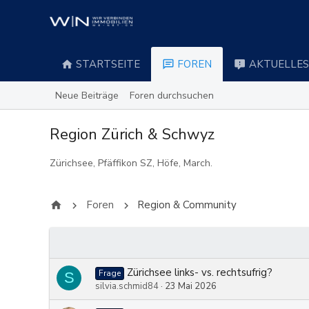
STARTSEITE
FOREN
AKTUELLES
Neue Beiträge
Foren durchsuchen
Region Zürich & Schwyz
Zürichsee, Pfäffikon SZ, Höfe, March.
Foren
Region & Community
Zürichsee links- vs. rechtsufrig?
Frage
S
silvia.schmid84
23 Mai 2026