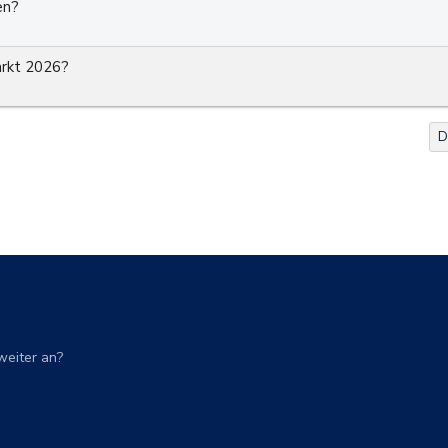
en?
arkt 2026?
D
weiter an?