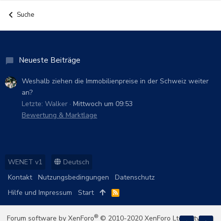
Suche
Neueste Beiträge
Weshalb ziehen die Immobilienpreise in der Schweiz weiter
an?
Letzte: Walker
Mittwoch um 09:53
Bewertung & Marktlage
WENET v1
Deutsch
Kontakt
Nutzungsbedingungen
Datenschutz
Hilfe und Impressum
Start
R
S
S
®
Forum software by XenForo
© 2010-2020 XenForo Ltd.
|
Style