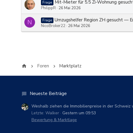
Mit-Mieter für 5.5 Zi-Wohnung gesucht
Frage
PhilippR
26 Mai 2026
Umzugshelfer Region ZH gesucht — 
Frage
N
NicoBroker22
26 Mai 2026
Foren
Marktplatz
Neueste Beiträge
Weshalb ziehen die Immobilienpreise in der Schweiz 
Letzte: Walker
Gestern um 09:53
Bewertung & Marktlage