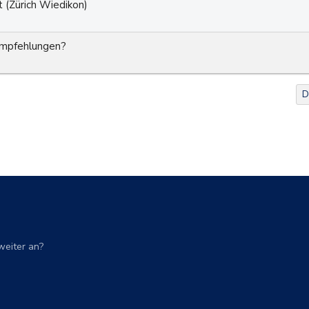
 (Zürich Wiedikon)
Empfehlungen?
D
weiter an?