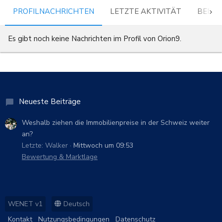
PROFILNACHRICHTEN
LETZTE AKTIVITÄT
BEITR
Es gibt noch keine Nachrichten im Profil von Orion9.
Neueste Beiträge
Weshalb ziehen die Immobilienpreise in der Schweiz weiter
an?
Letzte: Walker
Mittwoch um 09:53
Bewertung & Marktlage
WENET v1
Deutsch
Kontakt
Nutzungsbedingungen
Datenschutz