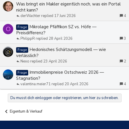
Was bringt ein Makler eigentlich noch, was ein Portal
nicht kann?
derWachter
17 Juni 2026
4
Mikrolage Pfäffikon SZ vs. Höfe —
Frage
O
Preisdifferenz?
PhilippR
28 April 2026
3
Hedonisches Schätzungsmodell — wie
Frage
verlässlich?
Nexo
23 April 2026
2
Immobilienpreise Ostschweiz 2026 —
Frage
Stagnation?
valentina.meier71
20 April 2026
4
Du musst dich einloggen oder registrieren, um hier zu schreiben.
Eigentum & Verkauf