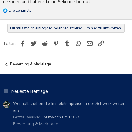
gezogen und habens keine Sekunde bereut.
R
Ene Lehtmets
e
a
k
Du musst dich einloggen oder registrieren, um hier zu antworten.
t
i
o
Facebook
Twitter
Reddit
Pinterest
Tumblr
WhatsApp
E-Mail
Link
Teilen:
n
e
n
:
Bewertung & Marktlage
Neueste Beiträge
Weshalb ziehen die Immobilienpreise in der Schweiz weiter
an?
Letzte: Walker
Mittwoch um 09:53
Bewertung & Marktlage