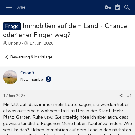
Immobilien auf dem Land - Chance
Frage
oder eher Finger weg?
E
E
Orion9
17 Juni 2026
r
r
s
s
Bewertung & Marktlage
t
t
e
e
l
l
Orion9
l
l
New member
e
t
r
a
m
17 Juni 2026
#1
Mir fällt auf, dass immer mehr Leute sagen, sie würden lieber
etwas ausserhalb wohnen statt mitten in der Stadt. Mehr
Platz, Garten, Ruhe usw. Gleichzeitig höre ich aber auch, dass
gewisse ländliche Regionen Mühe haben Käufer zu finden. Wie
seht ihr das? Haben Immobilien auf dem Land in den nächsten