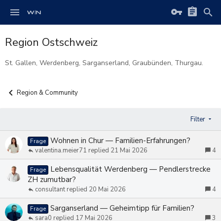
Region Ostschweiz
St. Gallen, Werdenberg, Sarganserland, Graubünden, Thurgau.
Region & Community
Filter
Wohnen in Chur — Familien-Erfahrungen?
Frage
valentina.meier71
21 Mai 2026
4
Lebensqualität Werdenberg — Pendlerstrecke
Frage
ZH zumutbar?
consultant
20 Mai 2026
4
Sarganserland — Geheimtipp für Familien?
Frage
sara0
17 Mai 2026
3