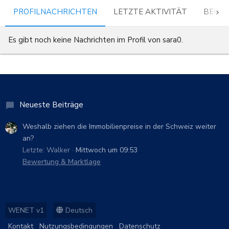
PROFILNACHRICHTEN
LETZTE AKTIVITÄT
BEITR
Es gibt noch keine Nachrichten im Profil von sara0.
Neueste Beiträge
Weshalb ziehen die Immobilienpreise in der Schweiz weiter
an?
Letzte: Walker
Mittwoch um 09:53
Bewertung & Marktlage
WENET v1
Deutsch
Kontakt
Nutzungsbedingungen
Datenschutz