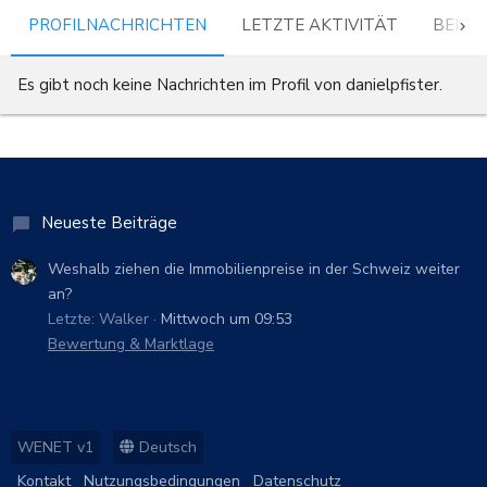
PROFILNACHRICHTEN
LETZTE AKTIVITÄT
BEITR
Es gibt noch keine Nachrichten im Profil von danielpfister.
Neueste Beiträge
Weshalb ziehen die Immobilienpreise in der Schweiz weiter
an?
Letzte: Walker
Mittwoch um 09:53
Bewertung & Marktlage
WENET v1
Deutsch
Kontakt
Nutzungsbedingungen
Datenschutz